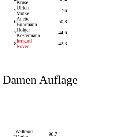
Kruse
Ulrich
5
56
Mutke
Anette
6
50,8
Bührmann
Holger
7
44,6
Köstermann
I
rmgard
8
42,3
Röver
Damen Auflage
Waltraud
1
98,7
Mutke