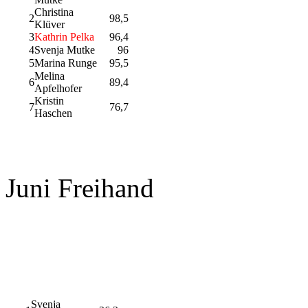
Christina
2
98,5
Klüver
3
Kathrin Pelka
96,4
4
Svenja Mutke
96
5
Marina Runge
95,5
Melina
6
89,4
Apfelhofer
Kristin
7
76,7
Haschen
Juni Freihand
Svenja