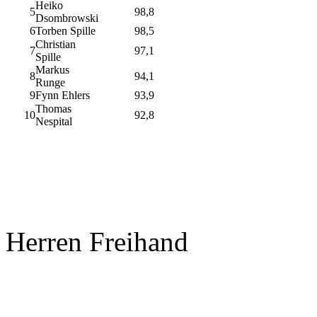
Heiko
5
98,8
Dsombrowski
6
Torben Spille
98,5
Christian
7
97,1
Spille
Markus
8
94,1
Runge
9
Fynn Ehlers
93,9
Thomas
10
92,8
Nespital
Herren Freihand