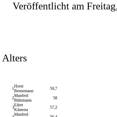
Veröffentlicht am Freitag
Alters
Horst
1
59,7
Bensemann
Manfred
2
58
Bührmann
Eilert
3
57,2
Kämena
Manfred
4
56,4