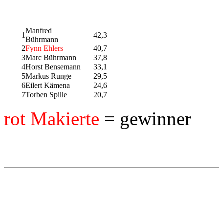
Manfred
1
42,3
Bührmann
2
Fynn Ehlers
40,7
3
Marc Bührmann
37,8
4
Horst Bensemann
33,1
5
Markus Runge
29,5
6
Eilert Kämena
24,6
7
Torben Spille
20,7
rot Makierte
= gewinner