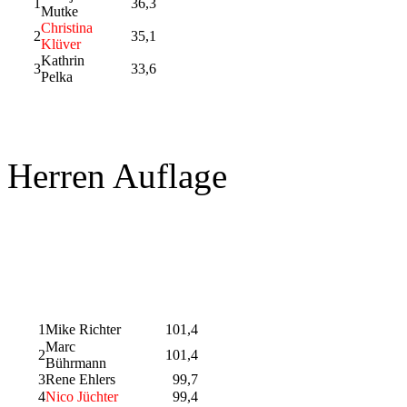
1
36,3
Mutke
Christina
2
35,1
Klüver
Kathrin
3
33,6
Pelka
Herren Auflage
1
Mike Richter
101,4
Marc
2
101,4
Bührmann
3
Rene Ehlers
99,7
4
Nico Jüchter
99,4