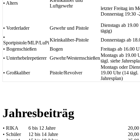
Kleinkaliber und
• Alters
Luftgewehr
letzter Freitag im Mo
Donnerstag 19:30 -
Dienstags ab 19.00
• Vorderlader
Gewehr und Pistole
tägig)
•
Kleinkaliber-Pistole
Donnerstags ab 18.
Sportpistole/MLP/LuPi
• Bogenschießen
Bogen
Freitags ab 16.00 U
Montags ab 19.00 U
• Unterhebelrepetierer
Gewehr/Westernschießen
tägl. siehe Jahrespla
Montags oder Diens
• Großkaliber
Pistole/Revolver
19.00 Uhr (14 tägl.
Jahresplan)
Jahresbeiträg
• RIKA
6 bis 12 Jahre
20,00
• Schüler
12 bis 14 Jahre
20,00