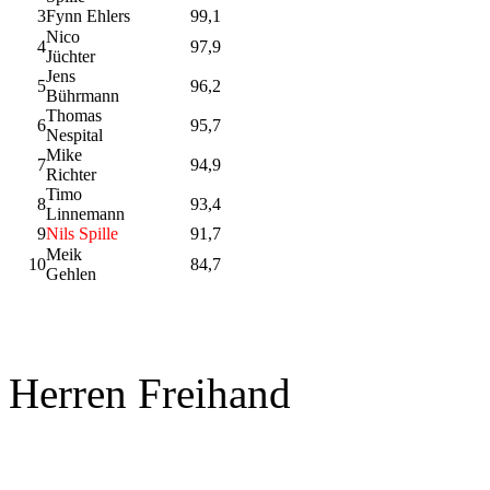
3
Fynn Ehlers
99,1
Nico
4
97,9
Jüchter
Jens
5
96,2
Bührmann
Thomas
6
95,7
Nespital
Mike
7
94,9
Richter
Timo
8
93,4
Linnemann
9
Nils Spille
91,7
Meik
10
84,7
Gehlen
Herren Freihand