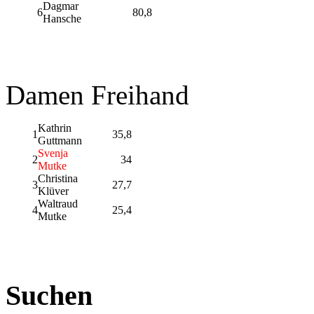
Dagmar
6
80,8
Hansche
Damen Freihand
Kathrin
1
35,8
Guttmann
Svenja
2
34
Mutke
Christina
3
27,7
Klüver
Waltraud
4
25,4
Mutke
Suchen