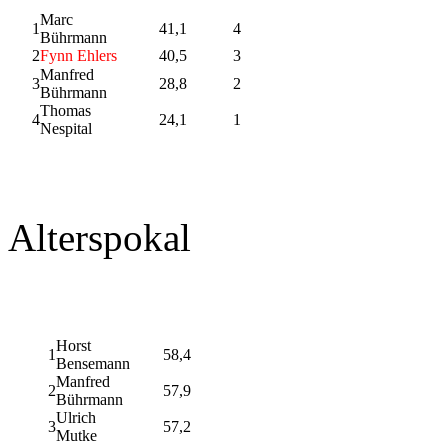
Marc
1
41,1
4
Bührmann
2
Fynn Ehlers
40,5
3
Manfred
3
28,8
2
Bührmann
Thomas
4
24,1
1
Nespital
Alterspokal
Horst
1
58,4
Bensemann
Manfred
2
57,9
Bührmann
Ulrich
3
57,2
Mutke