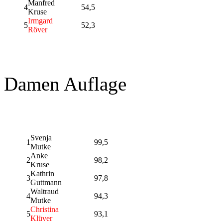
Manfred
4
54,5
Kruse
Irmgard
5
52,3
Röver
Damen Auflage
Svenja
1
99,5
Mutke
Anke
2
98,2
Kruse
Kathrin
3
97,8
Guttmann
Waltraud
4
94,3
Mutke
Christina
5
93,1
Klüver